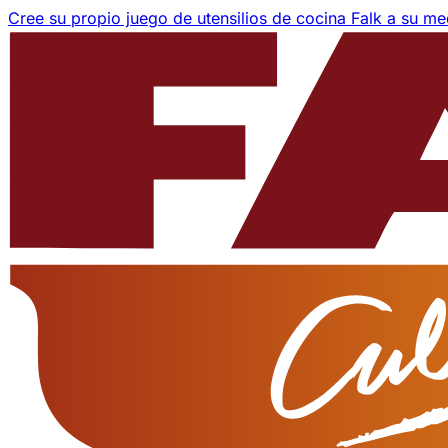
Cree su propio juego de utensilios de cocina Falk a su m